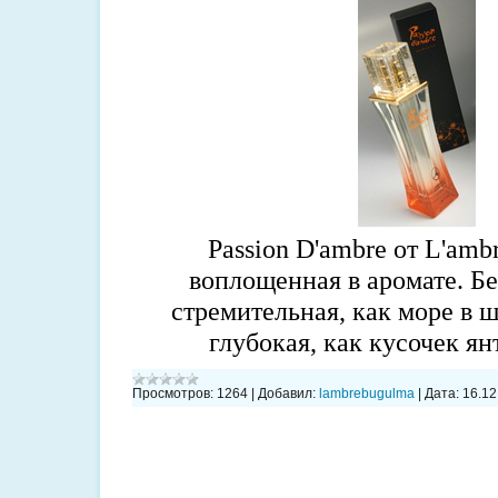
Passion D'ambre от L'ambr
воплощенная в аромате. Б
стремительная, как море в ш
глубокая, как кусочек янт
Просмотров:
1264
|
Добавил:
lambrebugulma
|
Дата:
16.12