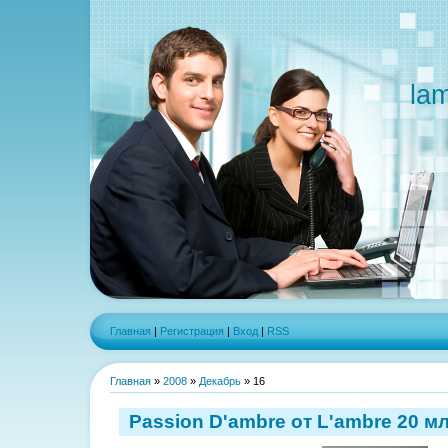
la
Главная
|
Регистрация
|
Вход
|
RSS
Главная
»
2008
»
Декабрь
»
16
Passion D'ambre от L'ambre 20 мл