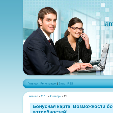
la
Главная
|
Регистрация
|
Вход
|
RSS
Главная
»
2010
»
Октябрь
»
29
Бонусная карта. Возможности б
потребностей!